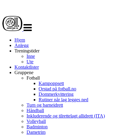
Veksle
navigasjon
Hjem
Anlegg
Treningstider
Inne
Ute
Kontaktlister
Gruppene
Fotball
Kampoppsett
Orstad på fotball.no
Dommerkvittering
Rutiner når lag legges ned
Turn og barneidrett
Håndball
Inkluderende og tilrettelagt allidrett (ITA)
Volleyball
Badminton
Dametrim