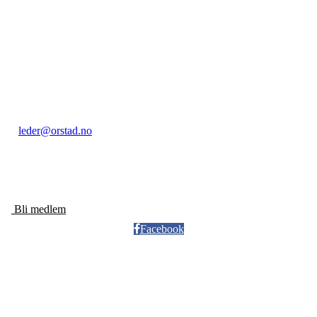
Kontakt:
Orstad IL / Orstadhuset
Orstadbakken 50, 4353 KLEPP STASJON
Postboks 22, 4356 KVERNALAND
Org. nr.: 985 156 816
leder@orstad.no
+ 47 40 47 91 17
Bli medlem
Facebook