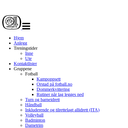
Veksle
navigasjon
Hjem
Anlegg
Treningstider
Inne
Ute
Kontaktlister
Gruppene
Fotball
Kampoppsett
Orstad på fotball.no
Dommerkvittering
Rutiner når lag legges ned
Turn og barneidrett
Håndball
Inkluderende og tilrettelagt allidrett (ITA)
Volleyball
Badminton
Dametrim