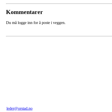
Kommentarer
Du må logge inn for å poste i veggen.
Kontakt:
Orstad IL / Orstadhuset
Orstadbakken 50, 4353 KLEPP STASJON
Postboks 22, 4356 KVERNALAND
Org. nr.: 985 156 816
leder@orstad.no