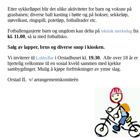
Etter sykkelløpet blir det ulike aktiviteter for barn og voksne på
grasbanen; diverse ball kasting i bøtte og på bokser, sekkeløp,
støvelkast, ringspill, potetløp, fotballrader etc.
Fotballengasjerte barn og ungdom kan delta på
fra
teknisk merkedag
kl. 11.00
, så ta med fotballsko.
Salg av lapper, brus og diverse snop i kiosken.
Vi inviterer til
i Orstadhuset kl.
19.30
. Alle over 18 år er
LobbyBar
hjertelig velkomne til en sosial kveld sammen med kjekke
sambygdinger. Mulig å kjøpe forfriskninger av ymse slag.
Orstad IL v/ arrangementskomiteèn