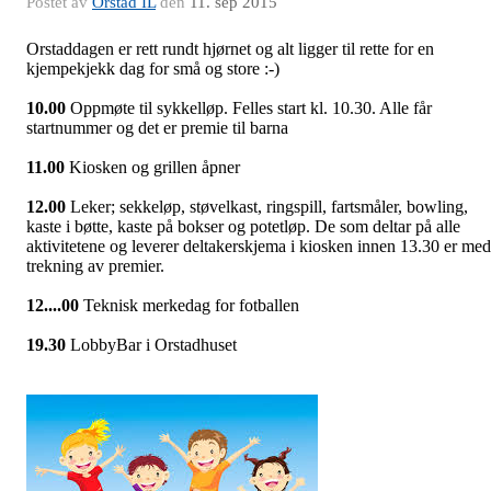
Postet av
Orstad IL
den
11. sep 2015
Orstaddagen er rett rundt hjørnet og alt ligger til rette for en
kjempekjekk dag for små og store :-)
10.00
Oppmøte til sykkelløp. Felles start kl. 10.30. Alle får
startnummer og det er premie til barna
11.00
Kiosken og grillen åpner
12.00
Leker; sekkeløp, støvelkast, ringspill, fartsmåler, bowling,
kaste i bøtte, kaste på bokser og potetløp. De som deltar på alle
aktivitetene og leverer deltakerskjema i kiosken innen 13.30 er med
trekning av premier.
12....00
Teknisk merkedag for fotballen
19.30
LobbyBar i Orstadhuset