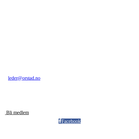
Kontakt:
Orstad IL / Orstadhuset
Orstadbakken 50, 4353 KLEPP STASJON
Postboks 22, 4356 KVERNALAND
Org. nr.: 985 156 816
leder@orstad.no
+ 47 40 47 91 17
Bli medlem
Facebook