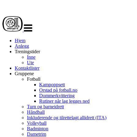
Veksle
navigasjon
Hjem
Anlegg
Treningstider
Inne
Ute
Kontaktlister
Gruppene
Fotball
Kampoppsett
Orstad på fotball.no
Dommerkvittering
Rutiner når lag legges ned
Turn og barneidrett
Håndball
Inkluderende og tilrettelagt allidrett (ITA)
Volleyball
Badminton
Dametrim