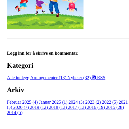
Logg inn for å skrive en kommentar.
Kategori
Alle innlegg
Arrangementer (13)
Nyheter (32)
RSS
Arkiv
Februar 2025 (4)
Januar 2025 (1)
2024 (3)
2023 (2)
2022 (5)
2021
(5)
2020 (7)
2019 (12)
2018 (13)
2017 (13)
2016 (19)
2015 (28)
2014 (5)