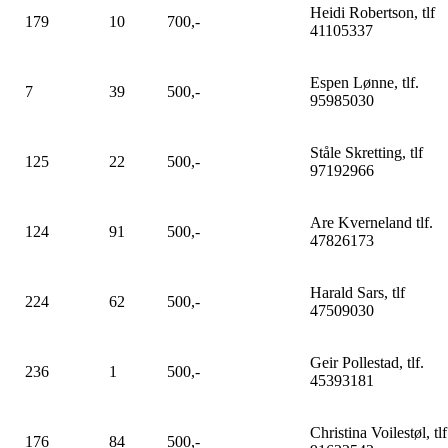
Heidi Robertson, tlf
179
10
700,-
41105337
Espen Lønne, tlf.
7
39
500,-
95985030
Ståle Skretting, tlf
125
22
500,-
97192966
Are Kverneland tlf.
124
91
500,-
47826173
Harald Sars, tlf
224
62
500,-
47509030
Geir Pollestad, tlf.
236
1
500,-
45393181
Christina Voilestøl, tlf
176
84
500,-