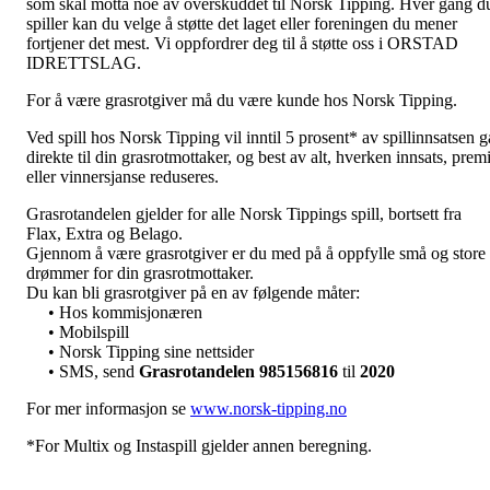
som skal motta noe av overskuddet til Norsk Tipping. Hver gang d
spiller kan du velge å støtte det laget eller foreningen du mener
fortjener det mest. Vi oppfordrer deg til å støtte oss i ORSTAD
IDRETTSLAG.
For å være grasrotgiver må du være kunde hos Norsk Tipping.
Ved spill hos Norsk Tipping vil inntil 5 prosent* av spillinnsatsen g
direkte til din grasrotmottaker, og best av alt, hverken innsats, prem
eller vinnersjanse reduseres.
Grasrotandelen gjelder for alle Norsk Tippings spill, bortsett fra
Flax, Extra og Belago.
Gjennom å være grasrotgiver er du med på å oppfylle små og store
drømmer for din grasrotmottaker.
Du kan bli grasrotgiver på en av følgende måter:
• Hos kommisjonæren
• Mobilspill
• Norsk Tipping sine nettsider
• SMS, send
Grasrotandelen 985156816
til
2020
For mer informasjon se
www.norsk-tipping.no
*For Multix og Instaspill gjelder annen beregning.