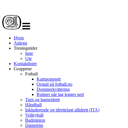
Veksle
navigasjon
Hjem
Anlegg
Treningstider
Inne
Ute
Kontaktlister
Gruppene
Fotball
Kampoppsett
Orstad på fotball.no
Dommerkvittering
Rutiner når lag legges ned
Turn og barneidrett
Håndball
Inkluderende og tilrettelagt allidrett (ITA)
Volleyball
Badminton
Dametrim