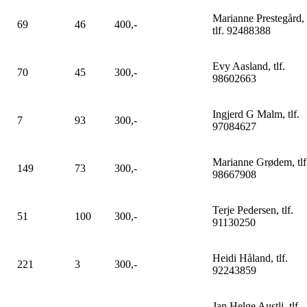
Marianne Prestegård,
69
46
400,-
tlf. 92488388
Evy Aasland, tlf.
70
45
300,-
98602663
Ingjerd G Malm, tlf.
7
93
300,-
97084627
Marianne Grødem, tlf
149
73
300,-
98667908
Terje Pedersen, tlf.
51
100
300,-
91130250
Heidi Håland, tlf.
221
3
300,-
92243859
Jan Helge Austli, tlf.