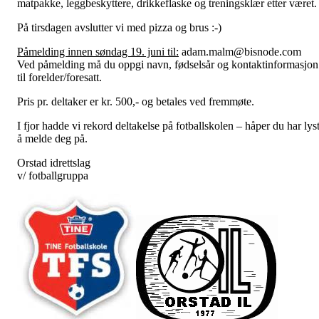
matpakke, leggbeskyttere, drikkeflaske og treningsklær etter været.
På tirsdagen avslutter vi med pizza og brus :-)
Påmelding innen søndag 19. juni til:
adam.malm@bisnode.com
Ved påmelding må du oppgi navn, fødselsår og kontaktinformasjon
til forelder/foresatt.
Pris pr. deltaker er kr. 500,- og betales ved fremmøte.
I fjor hadde vi rekord deltakelse på fotballskolen – håper du har lys
å melde deg på.
Orstad idrettslag
v/ fotballgruppa