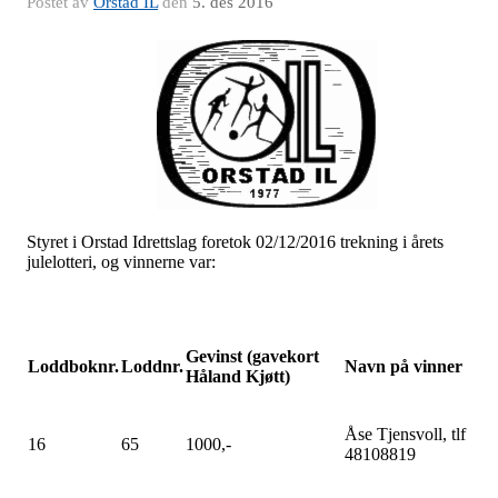
Postet av
Orstad IL
den
5. des 2016
Styret i Orstad Idrettslag foretok 02/12/2016 trekning i årets
julelotteri, og vinnerne var:
Gevinst (gavekort
Loddboknr.
Loddnr.
Navn på vinner
Håland Kjøtt)
Åse Tjensvoll, tlf
16
65
1000,-
48108819