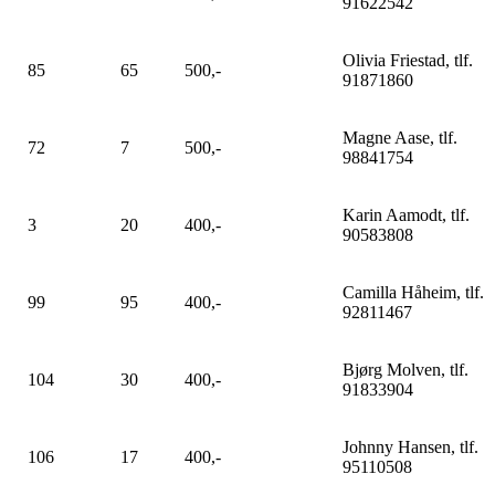
91622542
Olivia Friestad, tlf.
85
65
500,-
91871860
Magne Aase, tlf.
72
7
500,-
98841754
Karin Aamodt, tlf.
3
20
400,-
90583808
Camilla Håheim, tlf.
99
95
400,-
92811467
Bjørg Molven, tlf.
104
30
400,-
91833904
Johnny Hansen, tlf.
106
17
400,-
95110508