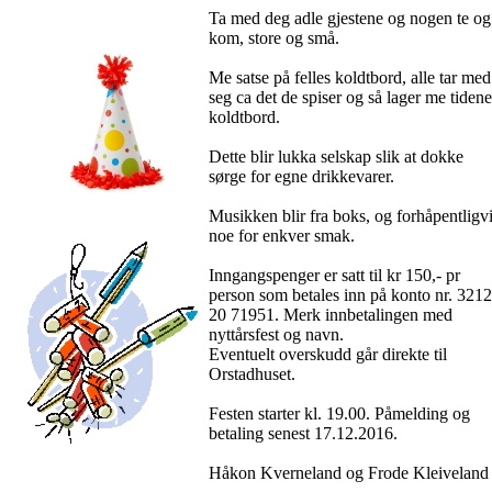
Ta med deg adle gjestene og nogen te og
kom, store og små.
Me satse på felles koldtbord, alle tar med
seg ca det de spiser og så lager me tidene
koldtbord.
Dette blir lukka selskap slik at dokke
sørge for egne drikkevarer.
Musikken blir fra boks, og forhåpentligv
noe for enkver smak.
Inngangspenger er satt til kr 150,- pr
person som betales inn på konto nr. 3212
20 71951. Merk innbetalingen med
nyttårsfest og navn.
Eventuelt overskudd går direkte til
Orstadhuset.
Festen starter kl. 19.00. Påmelding og
betaling senest 17.12.2016.
Håkon Kverneland og Frode Kleiveland