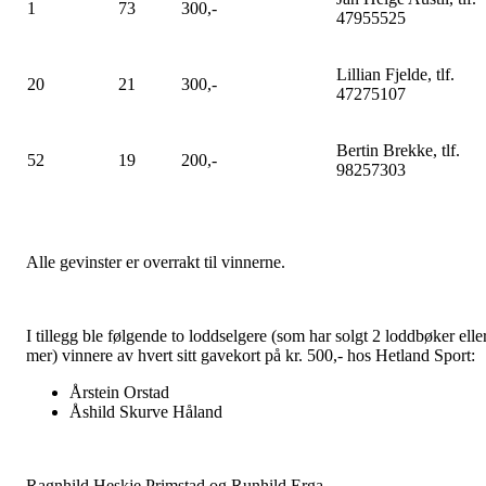
1
73
300,-
47955525
Lillian Fjelde, tlf.
20
21
300,-
47275107
Bertin Brekke, tlf.
52
19
200,-
98257303
Alle gevinster er overrakt til vinnerne.
I tillegg ble følgende to loddselgere (som har solgt 2 loddbøker elle
mer) vinnere av hvert sitt gavekort på kr. 500,- hos Hetland Sport:
Årstein Orstad
Åshild Skurve Håland
Ragnhild Heskje Primstad og Runhild Erga