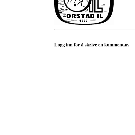
Logg inn for å skrive en kommentar.
Kontakt:
Orstad IL / Orstadhuset
Orstadbakken 50, 4353 KLEPP STAS
Postboks 22, 4356 KVERNALAND
Org. nr.: 985 156 816