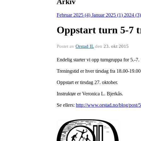
Arkiv
Februar 2025 (4)
Januar 2025 (1)
2024 (3
Oppstart turn 5-7 t
Postet av
Orstad IL
den
23. okt 2015
Endelig starter vi opp turngruppa for 5.-7. 
Treningstid er hver tirsdag fra 18.00-19.00
Oppstart er tirsdag 27. oktober.
Instruktør er Veronica L. Bjerkås.
Se ellers:
http://www.orstad.no/blog/post/5