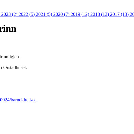
)
2023 (2)
2022 (5)
2021 (5)
2020 (7)
2019 (12)
2018 (13)
2017 (13)
2
rinn
trinn igjen.
 i Orstadhuset.
0924/barneidrett-o...