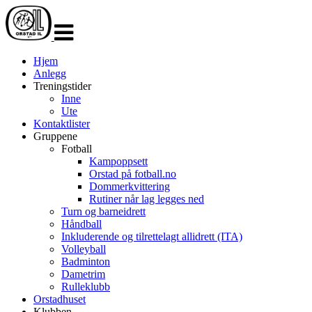
Veksle
navigasjon
Hjem
Anlegg
Treningstider
Inne
Ute
Kontaktlister
Gruppene
Fotball
Kampoppsett
Orstad på fotball.no
Dommerkvittering
Rutiner når lag legges ned
Turn og barneidrett
Håndball
Inkluderende og tilrettelagt allidrett (ITA)
Volleyball
Badminton
Dametrim
Rulleklubb
Orstadhuset
Klubben