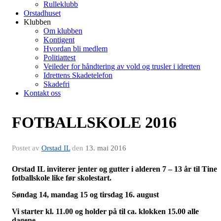
Rulleklubb
Orstadhuset
Klubben
Om klubben
Kontigent
Hvordan bli medlem
Politiattest
Veileder for håndtering av vold og trusler i idretten
Idrettens Skadetelefon
Skadefri
Kontakt oss
FOTBALLSKOLE 2016
Postet av
Orstad IL
den
13. mai 2016
Orstad IL inviterer jenter og gutter i alderen 7 – 13 år til Tine
fotballskole like før skolestart.
Søndag 14, mandag 15 og tirsdag 16. august
Vi starter kl. 11.00 og holder på til ca. klokken 15.00 alle
dagene.