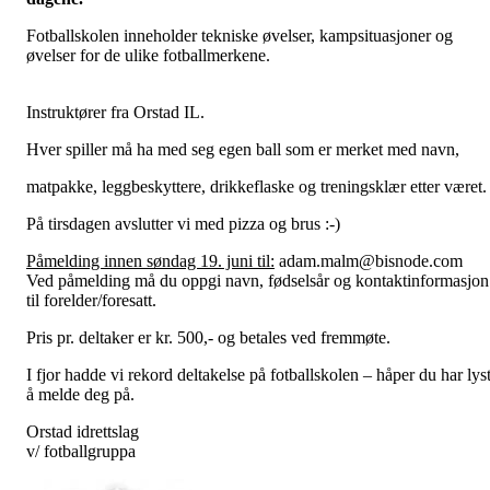
Fotballskolen inneholder tekniske øvelser, kampsituasjoner og
øvelser for de ulike fotballmerkene.
Instruktører fra Orstad IL.
Hver spiller må ha med seg egen ball som er merket med navn,
matpakke, leggbeskyttere, drikkeflaske og treningsklær etter været.
På tirsdagen avslutter vi med pizza og brus :-)
Påmelding innen søndag 19. juni til:
adam.malm@bisnode.com
Ved påmelding må du oppgi navn, fødselsår og kontaktinformasjon
til forelder/foresatt.
Pris pr. deltaker er kr. 500,- og betales ved fremmøte.
I fjor hadde vi rekord deltakelse på fotballskolen – håper du har lys
å melde deg på.
Orstad idrettslag
v/ fotballgruppa