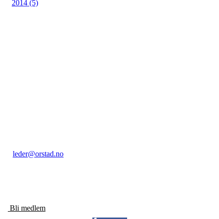
2014 (5)
Kontakt:
Orstad IL / Orstadhuset
Orstadbakken 50, 4353 KLEPP STASJON
Postboks 22, 4356 KVERNALAND
Org. nr.: 985 156 816
leder@orstad.no
+ 47 40 47 91 17
Bli medlem