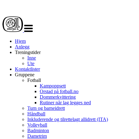
Veksle
navigasjon
Hjem
Anlegg
Treningstider
Inne
Ute
Kontaktlister
Gruppene
Fotball
Kampoppsett
Orstad på fotball.no
Dommerkvittering
Rutiner når lag legges ned
Turn og barneidrett
Håndball
Inkluderende og tilrettelagt allidrett (ITA)
Volleyball
Badminton
Dametrim