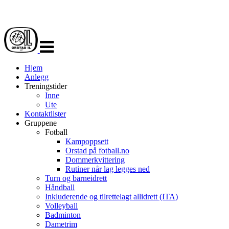
Veksle
navigasjon
Hjem
Anlegg
Treningstider
Inne
Ute
Kontaktlister
Gruppene
Fotball
Kampoppsett
Orstad på fotball.no
Dommerkvittering
Rutiner når lag legges ned
Turn og barneidrett
Håndball
Inkluderende og tilrettelagt allidrett (ITA)
Volleyball
Badminton
Dametrim