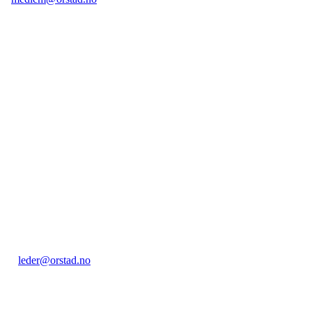
Kontakt:
Orstad IL / Orstadhuset
Orstadbakken 50, 4353 KLEPP STASJON
Postboks 22, 4356 KVERNALAND
Org. nr.: 985 156 816
leder@orstad.no
+ 47 40 47 91 17