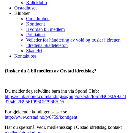
Rulleklubb
Orstadhuset
Klubben
Om klubben
Kontigent
Hvordan bli medlem
Politiattest
Veileder for håndtering av vold og trusler i idretten
Idrettens Skadetelefon
Skadefri
Kontakt oss
Ønsker du å bli medlem av Orstad idrettslag?
Du melder deg selv/dine barn inn via Spond Club:
https://club.spond.com/landing/signup/orstadil/form/BC90A9323
3754C2B9561996CF796E5D5
For gjeldende kontingentsatser se
http://www.orstad.no/p/6759/kontigent
Har du spørsmål vedr. medlemsskap i Orstad idrettslag kontakt
medlem@orstad.no