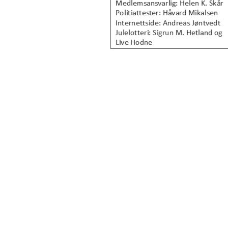
Kontakt:
Orstad IL / Orstadhuset
Orstadbakken 50, 4353 KLEPP STAS
Postboks 22, 4356 KVERNALAND
Org. nr.: 985 156 816