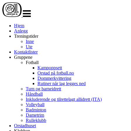
Veksle
navigasjon
Hjem
Anlegg
Treningstider
Inne
Ute
Kontaktlister
Gruppene
Fotball
Kampoppsett
Orstad på fotball.no
Dommerkvittering
Rutiner når lag legges ned
Turn og barneidrett
Håndball
Inkluderende og tilrettelagt allidrett (ITA)
Volleyball
Badminton
Dametrim
Rulleklubb
Orstadhuset
Klubben