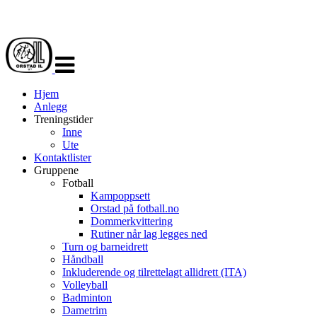
Veksle
navigasjon
Hjem
Anlegg
Treningstider
Inne
Ute
Kontaktlister
Gruppene
Fotball
Kampoppsett
Orstad på fotball.no
Dommerkvittering
Rutiner når lag legges ned
Turn og barneidrett
Håndball
Inkluderende og tilrettelagt allidrett (ITA)
Volleyball
Badminton
Dametrim