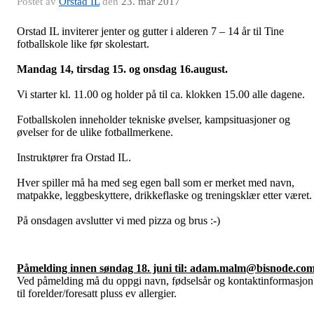
Postet av
Orstad IL
den
23. mar 2017
Orstad IL inviterer jenter og gutter i alderen 7 – 14 år til Tine
fotballskole like før skolestart.
Mandag 14, tirsdag 15. og onsdag 16.august.
Vi starter kl. 11.00 og holder på til ca. klokken 15.00 alle dagene.
Fotballskolen inneholder tekniske øvelser, kampsituasjoner og
øvelser for de ulike fotballmerkene.
Instruktører fra Orstad IL.
Hver spiller må ha med seg egen ball som er merket med navn,
matpakke, leggbeskyttere, drikkeflaske og treningsklær etter været.
På onsdagen avslutter vi med pizza og brus :-)
Påmelding innen søndag 18. juni til: adam.malm@bisnode.co
Ved påmelding må du oppgi navn, fødselsår og kontaktinformasjon
til forelder/foresatt pluss ev allergier.