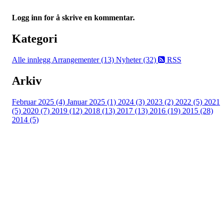
Logg inn for å skrive en kommentar.
Kategori
Alle innlegg
Arrangementer (13)
Nyheter (32)
RSS
Arkiv
Februar 2025 (4)
Januar 2025 (1)
2024 (3)
2023 (2)
2022 (5)
2021
(5)
2020 (7)
2019 (12)
2018 (13)
2017 (13)
2016 (19)
2015 (28)
2014 (5)
Kontakt:
Orstad IL / Orstadhuset
Orstadbakken 50, 4353 KLEPP STASJON