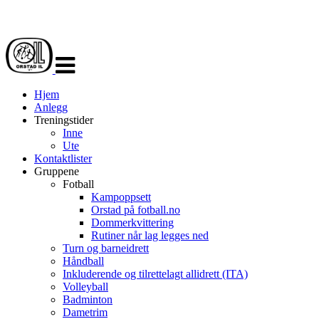
Veksle
navigasjon
Hjem
Anlegg
Treningstider
Inne
Ute
Kontaktlister
Gruppene
Fotball
Kampoppsett
Orstad på fotball.no
Dommerkvittering
Rutiner når lag legges ned
Turn og barneidrett
Håndball
Inkluderende og tilrettelagt allidrett (ITA)
Volleyball
Badminton
Dametrim