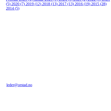
(5)
2020 (7)
2019 (12)
2018 (13)
2017 (13)
2016 (19)
2015 (28)
2014 (5)
Kontakt:
Orstad IL / Orstadhuset
Orstadbakken 50, 4353 KLEPP STASJON
Postboks 22, 4356 KVERNALAND
Org. nr.: 985 156 816
leder@orstad.no
+ 47 40 47 91 17