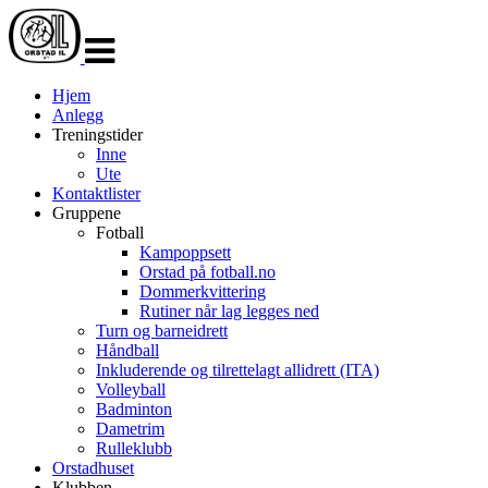
Veksle
navigasjon
Hjem
Anlegg
Treningstider
Inne
Ute
Kontaktlister
Gruppene
Fotball
Kampoppsett
Orstad på fotball.no
Dommerkvittering
Rutiner når lag legges ned
Turn og barneidrett
Håndball
Inkluderende og tilrettelagt allidrett (ITA)
Volleyball
Badminton
Dametrim
Rulleklubb
Orstadhuset
Klubben