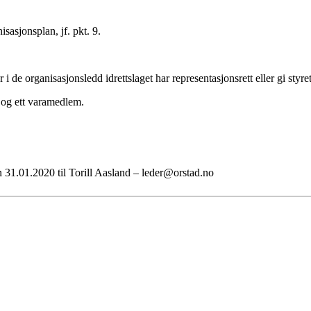
sasjonsplan, jf. pkt. 9.
i de organisasjonsledd idrettslaget har representasjonsrett eller gi styre
og ett varamedlem.
en 31.01.2020 til Torill Aasland – leder@orstad.no