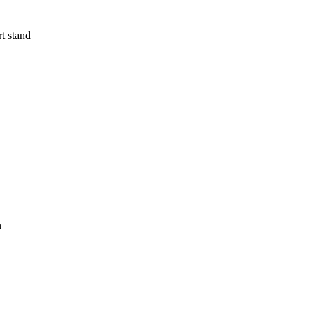
rt stand
n