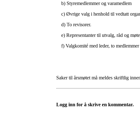
b) Styremedlemmer og varamedlem
c) Øvrige valg i henhold til vedtatt organi
d) To revisorer.
e) Representanter til utvalg, råd og møter 
f) Valgkomité med leder, to medlemmer 
Saker til årsmøtet må meldes skriftlig inn
Logg inn for å skrive en kommentar.