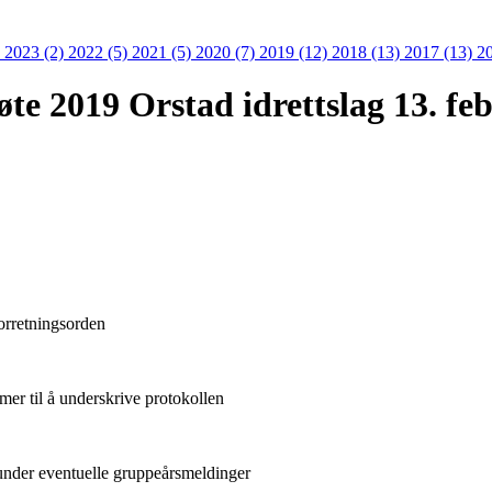
)
2023 (2)
2022 (5)
2021 (5)
2020 (7)
2019 (12)
2018 (13)
2017 (13)
2
øte 2019 Orstad idrettslag 13. feb
forretningsorden
mer til å underskrive protokollen
runder eventuelle gruppeårsmeldinger