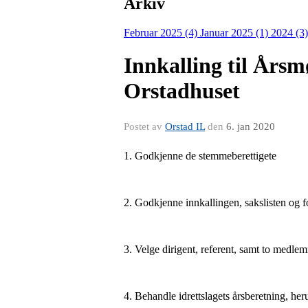
Arkiv
Februar 2025 (4)
Januar 2025 (1)
2024 (3
Innkalling til Årsm
Orstadhuset
Postet av
Orstad IL
den
6. jan 2020
1. Godkjenne de stemmeberettigete
2. Godkjenne innkallingen, sakslisten og 
3. Velge dirigent, referent, samt to medlem
4. Behandle idrettslagets årsberetning, he