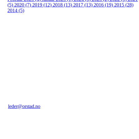
(5)
2020 (7)
2019 (12)
2018 (13)
2017 (13)
2016 (19)
2015 (28)
2014 (5)
Kontakt:
Orstad IL / Orstadhuset
Orstadbakken 50, 4353 KLEPP STASJON
Postboks 22, 4356 KVERNALAND
Org. nr.: 985 156 816
leder@orstad.no
+ 47 40 47 91 17