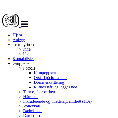
Veksle
navigasjon
Hjem
Anlegg
Treningstider
Inne
Ute
Kontaktlister
Gruppene
Fotball
Kampoppsett
Orstad på fotball.no
Dommerkvittering
Rutiner når lag legges ned
Turn og barneidrett
Håndball
Inkluderende og tilrettelagt allidrett (ITA)
Volleyball
Badminton
Dametrim