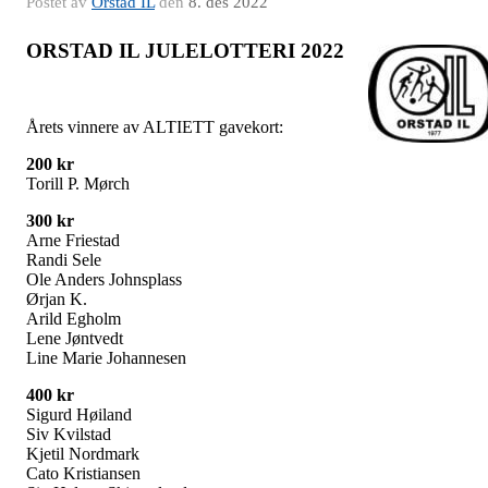
Postet av
Orstad IL
den
8. des 2022
ORSTAD IL JULELOTTERI 2022
Årets vinnere av ALTIETT gavekort:
200 kr
Torill P. Mørch
300 kr
Arne Friestad
Randi Sele
Ole Anders Johnsplass
Ørjan K.
Arild Egholm
Lene Jøntvedt
Line Marie Johannesen
400 kr
Sigurd Høiland
Siv Kvilstad
Kjetil Nordmark
Cato Kristiansen