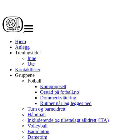
Veksle
navigasjon
Hjem
Anlegg
Treningstider
Inne
Ute
Kontaktlister
Gruppene
Fotball
Kampoppsett
Orstad på fotball.no
Dommerkvittering
Rutiner når lag legges ned
Turn og barneidrett
Håndball
Inkluderende og tilrettelagt allidrett (ITA)
Volleyball
Badminton
Dametrim