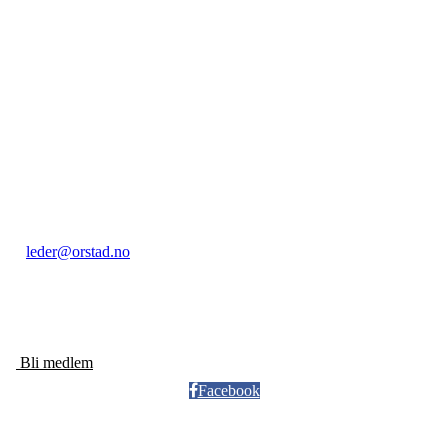
Kontakt:
Orstad IL / Orstadhuset
Orstadbakken 50, 4353 KLEPP STASJON
Postboks 22, 4356 KVERNALAND
Org. nr.: 985 156 816
leder@orstad.no
+ 47 40 47 91 17
Bli medlem
Facebook